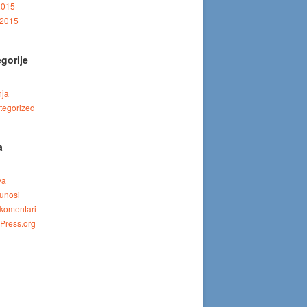
2015
 2015
gorije
nja
tegorized
a
va
unosi
komentari
Press.org