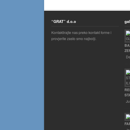
“GRAT” d.o.o
gal
Kontaktirajte nas preko kontakt forme i
provjerite zasto smo najbolji.
BA
ZE
De
RE
ST
Ju
FA
Ja