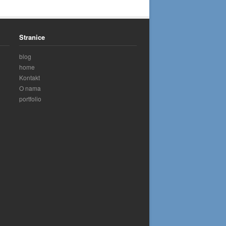
Stranice
blog
home
Kontakt
O nama
portfolio