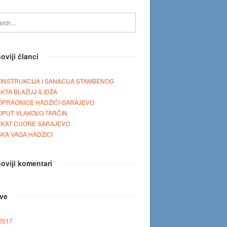
oviji članci
NSTRUKCIJA I SANACIJA STAMBENOG
KTA BLAŽUJ-ILIDŽA
OPRAONICE HADŽIĆI-SARAJEVO
OPUT VLAKOVO-TARČIN
EKAT CUORE SARAJEVO
KA VAGA HADZICI
oviji komentari
ive
 2017