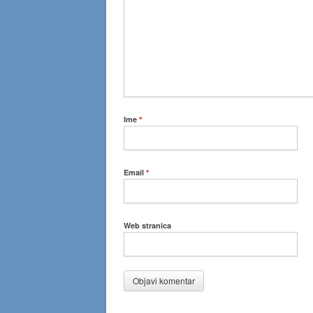
Ime
*
Email
*
Web stranica