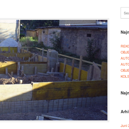
Najn
REKO
OBJE
AUT
AUT
OBJ
KOLS
Najn
Arh
Juni