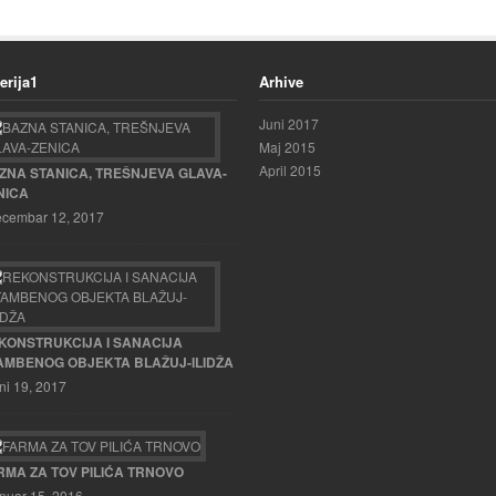
erija1
Arhive
Juni 2017
Maj 2015
April 2015
ZNA STANICA, TREŠNJEVA GLAVA-
NICA
cembar 12, 2017
KONSTRUKCIJA I SANACIJA
AMBENOG OBJEKTA BLAŽUJ-ILIDŽA
ni 19, 2017
RMA ZA TOV PILIĆA TRNOVO
nuar 15, 2016