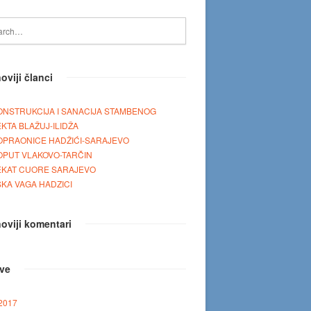
oviji članci
NSTRUKCIJA I SANACIJA STAMBENOG
KTA BLAŽUJ-ILIDŽA
OPRAONICE HADŽIĆI-SARAJEVO
OPUT VLAKOVO-TARČIN
EKAT CUORE SARAJEVO
KA VAGA HADZICI
oviji komentari
ive
 2017