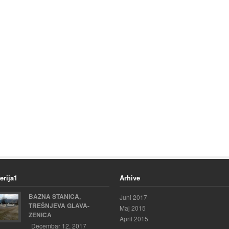
erija1
Arhive
BAZNA STANICA,
Juni 2017
TREŠNJEVA GLAVA-
Maj 2015
ZENICA
April 2015
Decembar 12, 2017