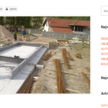
nt
admin
Najn
REKO
OBJE
AUT
AUT
OBJ
KOLS
Najn
Arh
Juni