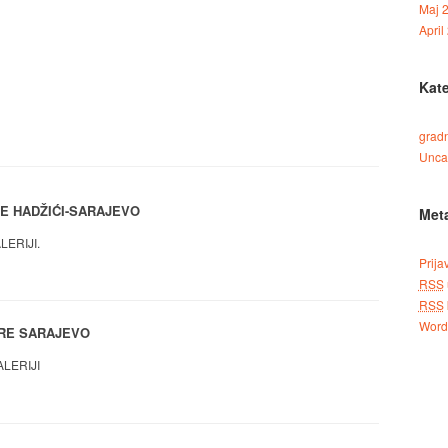
Maj 
April
Kate
grad
Unca
E HADŽIĆI-SARAJEVO
Met
LERIJI.
Prija
RSS
RSS
Word
RE SARAJEVO
ALERIJI