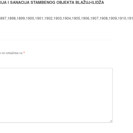
JA I SANACIJA STAMBENOG OBJEKTA BLAŽUJ-ILIDŽA
1897,1898,1899,1900,1901,1902,1903,1904,1905,1906,1907,1908,1909,1910,19
 su označena sa
*