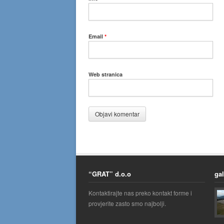
Email
*
Web stranica
“GRAT” d.o.o
gal
Kontaktirajte nas preko kontakt forme i
provjerite zasto smo najbolji.