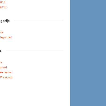
2015
 2015
gorije
nja
tegorized
a
va
unosi
komentari
Press.org